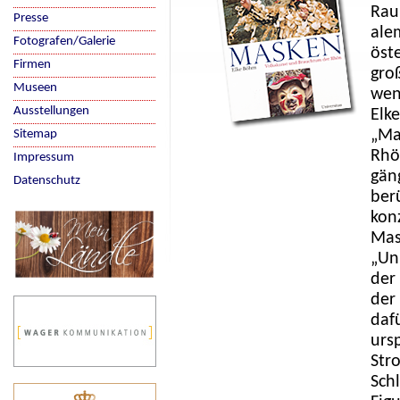
Rau
Presse
ale
Fotografen/Galerie
öst
Firmen
gro
Museen
wen
Ausstellungen
Elk
„Ma
Sitemap
Rhö
Impressum
gän
Datenschutz
ber
konz
Mas
„Un
der
der
daf
urs
Str
Sch