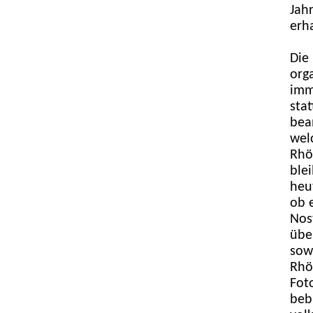
Jahr
erh
Die
org
imm
sta
bea
wel
Rhö
ble
heu
ob 
Nos
übe
sow
Rhö
Fot
beb