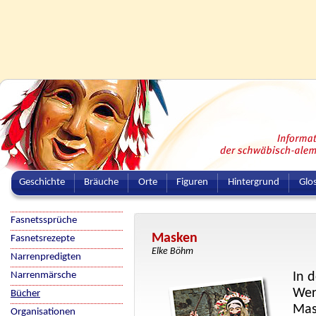
Geschichte
Bräuche
Orte
Figuren
Hintergrund
Glo
Fasnetssprüche
Masken
Fasnetsrezepte
Elke Böhm
Narrenpredigten
Narrenmärsche
In 
Wer
Bücher
Mas
Organisationen