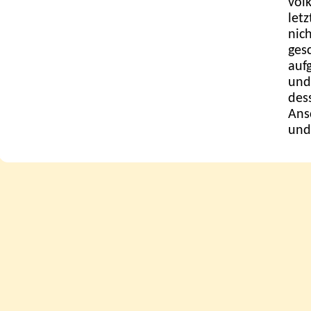
vol
let
nich
ges
auf
und
des
Ans
und