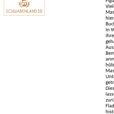
Fig
Vie
Mas
hie
Buc
In 
ihr
geh
Aus
Bem
anm
hüb
Mas
Unt
get
Die
las
zur
Fla
his