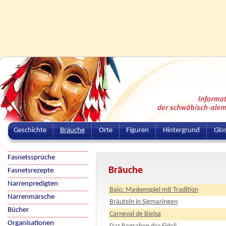
Geschichte
Bräuche
Orte
Figuren
Hintergrund
Glo
Fasnetssprüche
Bräuche
Fasnetsrezepte
Narrenpredigten
Baio: Maskenspiel mit Tradition
Narrenmärsche
Bräuteln in Sigmaringen
Bücher
Carneval de Bielsa
Organisationen