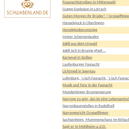
Fosanachtstreiben in Mittenwald
Gugge-Explosion in Lörrach
Guten Morgen ihr Brüder! | Grosselfinge
Hänselejuck in Überlingen
Hemdglonkerumzüge
Imster Schemenlaufen
Jokili aus dem Urwald
Jokili isch in Brunne gheit ..
Karneval in Sizilien
Laufenburger Fasnacht
Lichtmeß in Spergau
Lufenburg, `s isch Fasnacht, ´s isch Fasna
Musik und Tanz in der Fasnacht
Munderkinger Brunnensprung
Narrone zu sein, das ist eine Lebensents
Narrenbaumstellen in Radolfzell
Narrengericht Grosselfingen
Sachsenheim, Mummenschanz im Kirbach
Sagt-er in Mühlheim a.d.D.