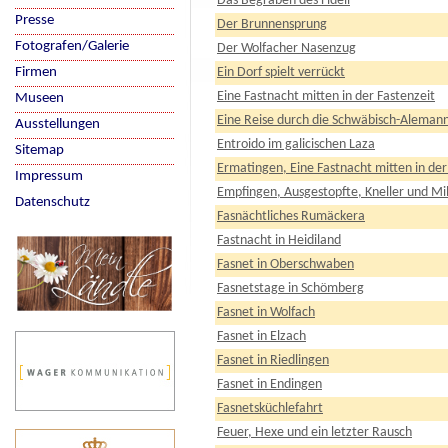
Das Begraben des Fideli
Presse
Der Brunnensprung
Fotografen/Galerie
Der Wolfacher Nasenzug
Firmen
Ein Dorf spielt verrückt
Eine Fastnacht mitten in der Fastenzeit
Museen
Eine Reise durch die Schwäbisch-Alemann
Ausstellungen
Entroido im galicischen Laza
Sitemap
Ermatingen, Eine Fastnacht mitten in der
Impressum
Empfingen, Ausgestopfte, Kneller und M
Datenschutz
Fasnächtliches Rumäckera
Fastnacht in Heidiland
Fasnet in Oberschwaben
Fasnetstage in Schömberg
Fasnet in Wolfach
Fasnet in Elzach
Fasnet in Riedlingen
Fasnet in Endingen
Fasnetsküchlefahrt
Feuer, Hexe und ein letzter Rausch