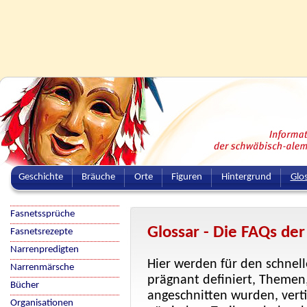
Geschichte
Bräuche
Orte
Figuren
Hintergrund
Glo
Fasnetssprüche
Glossar - Die FAQs der
Fasnetsrezepte
Narrenpredigten
Hier werden für den schnelle
Narrenmärsche
prägnant definiert, Themen,
Bücher
angeschnitten wurden, vert
Organisationen