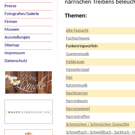
närrischen Treibens beleuc
Presse
Fotografen/Galerie
Themen:
Firmen
Museen
alte Fasnacht
Ausstellungen
Fuchsschwanz
Sitemap
Funkenringwürfeln
Impressum
Guggenmusik
Datenschutz
Halskrause
Hänselerüssel
Häs
Katzenmusik
Nachtnarren
Narrenbaum
Narrenspiegel
Narrentreffen
Schmotziger / Schmutziger Dunschtig
Schnupftuch - Schweißtuch - Sacktuch - F