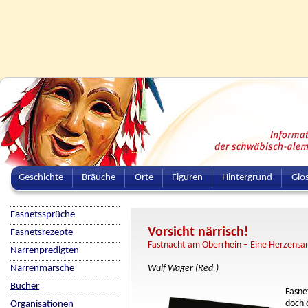
Geschichte
Bräuche
Orte
Figuren
Hintergrund
Glo
Fasnetssprüche
Vorsicht närrisch!
Fasnetsrezepte
Fastnacht am Oberrhein – Eine Herzensa
Narrenpredigten
Narrenmärsche
Wulf Wager (Red.)
Bücher
Fasne
doch o
Organisationen