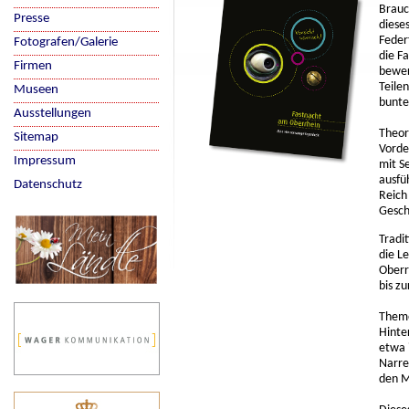
Brauc
Presse
diese
Feder
Fotografen/Galerie
die F
Firmen
bewer
Teile
Museen
bunte
Ausstellungen
Theor
Sitemap
Vorde
Impressum
mit S
ausfü
Datenschutz
Reich
Gesch
Tradit
die L
Oberr
bis z
Theme
Hinte
etwa 
Narre
den M