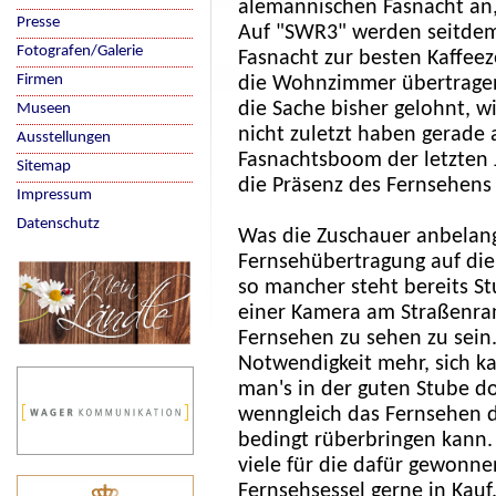
alemannischen Fasnacht an,
Presse
Auf "SWR3" werden seitdem 
Fotografen/Galerie
Fasnacht zur besten Kaffeez
Firmen
die Wohnzimmer übertragen.
die Sache bisher gelohnt, w
Museen
nicht zuletzt haben gerade
Ausstellungen
Fasnachtsboom der letzten J
Sitemap
die Präsenz des Fernsehens
Impressum
Datenschutz
Was die Zuschauer anbelang
Fernsehübertragung auf di
so mancher steht bereits S
einer Kamera am Straßenra
Fernsehen zu sehen zu sein
Notwendigkeit mehr, sich k
man's in der guten Stube d
wenngleich das Fernsehen d
bedingt rüberbringen kann
viele für die dafür gewonn
Fernsehsessel gerne in Kauf