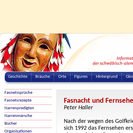
Geschichte
Bräuche
Orte
Figuren
Hintergrund
Glo
Fasnetssprüche
Fasnacht und Fernseh
Fasnetsrezepte
Peter Haller
Narrenpredigten
Narrenmärsche
Nach der wegen des Golfkri
Bücher
sich 1992 das Fernsehen er
Organisationen