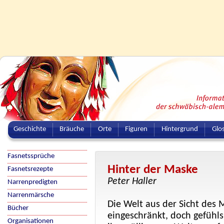
Geschichte
Bräuche
Orte
Figuren
Hintergrund
Glo
Fasnetssprüche
Hinter der Maske
Fasnetsrezepte
Peter Haller
Narrenpredigten
Narrenmärsche
Die Welt aus der Sicht des 
Bücher
eingeschränkt, doch gefühl
Organisationen