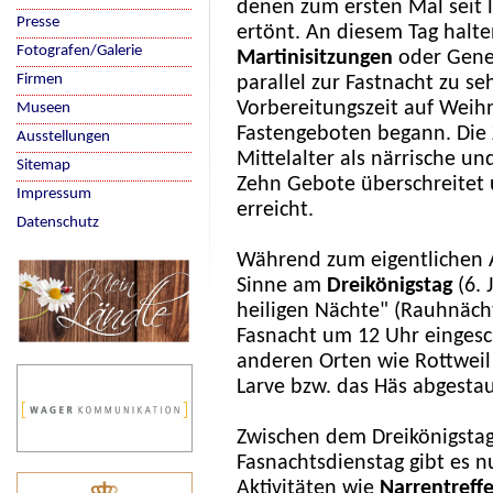
denen zum ersten Mal seit 
Presse
ertönt. An diesem Tag halte
Fotografen/Galerie
Martinisitzungen
oder Gener
Firmen
parallel zur Fastnacht zu se
Vorbereitungszeit auf Weih
Museen
Fastengeboten begann. Die Z
Ausstellungen
Mittelalter als närrische und
Sitemap
Zehn Gebote überschreitet u
Impressum
erreicht.
Datenschutz
Während zum eigentlichen A
Sinne am
Dreikönigstag
(6. 
heiligen Nächte" (Rauhnäch
Fasnacht um 12 Uhr eingesch
anderen Orten wie Rottweil
Larve bzw. das Häs abgestau
Zwischen dem Dreikönigsta
Fasnachtsdienstag gibt es nu
Aktivitäten wie
Narrentreff