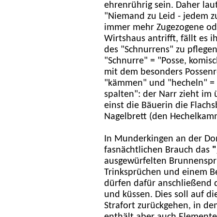
ehrenrührig sein. Daher lau
"Niemand zu Leid - jedem z
immer mehr Zugezogene od
Wirtshaus antrifft, fällt e
des "Schnurrens" zu pflegen
"Schnurre" = "Posse, komisch
mit dem besonders Possenre
"kämmen" und "hecheln" = "
spalten": der Narr zieht im
einst die Bäuerin die Flach
Nagelbrett (den Hechelkam
In Munderkingen an der Do
fasnächtlichen Brauch das
"
ausgewürfelten Brunnenspr
Trinksprüchen und einem Be
dürfen dafür anschließend
und küssen. Dies soll auf d
Strafort zurückgehen, in de
enthält aber auch Elemente