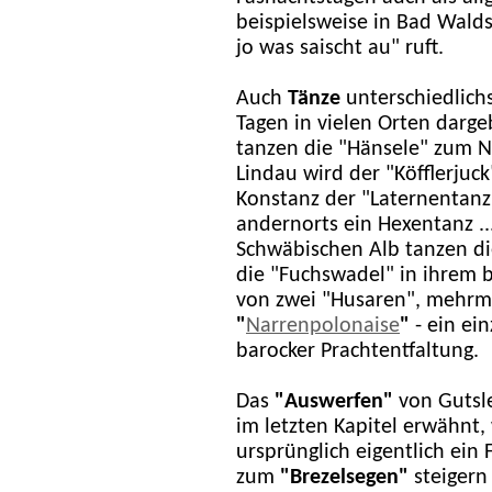
beispielsweise in Bad Walds
jo was saischt au" ruft.
Auch
Tänze
unterschiedlich
Tagen in vielen Orten darg
tanzen die "Hänsele" zum N
Lindau wird der "Köfflerjuc
Konstanz der "Laternentanz"
andernorts ein Hexentanz ..
Schwäbischen Alb tanzen di
die "Fuchswadel" in ihrem
von zwei "Husaren", mehrma
"
Narrenpolonaise
"
- ein ein
barocker Prachtentfaltung.
Das
"Auswerfen"
von Gutsle
im letzten Kapitel erwähnt, 
ursprünglich eigentlich ein
zum
"Brezelsegen"
steigern