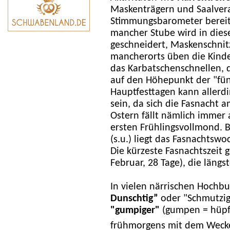
Maskenträgern und Saalvera
Stimmungsbarometer bereits
mancher Stube wird in dies
geschneidert, Maskenschni
mancherorts üben die Kinde
das Karbatschenschnellen, 
auf den Höhepunkt der "fünf
Hauptfesttagen kann allerdi
sein, da sich die Fasnacht a
Ostern fällt nämlich immer
ersten Frühlingsvollmond. B
(s.u.) liegt das Fasnachts
Die kürzeste Fasnachtszeit g
Februar, 28 Tage), die längs
In vielen närrischen Hochb
Dunschtig”
oder "Schmutzig
"gumpiger"
(gumpen = hüpf
frühmorgens mit dem Wecke