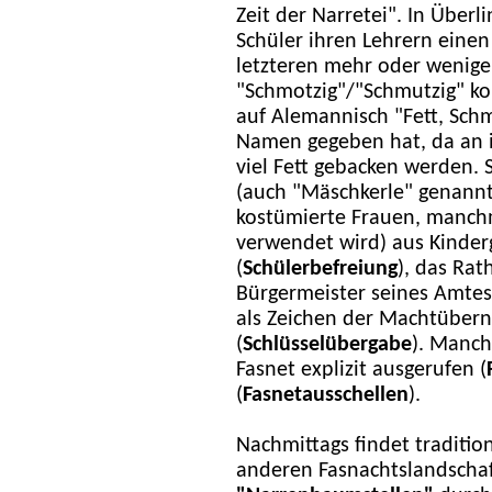
Zeit der Narretei". In Über
Schüler ihren Lehrern eine
letzteren mehr oder wenige
"Schmotzig"/"Schmutzig" k
auf Alemannisch "Fett, Sch
Namen gegeben hat, da an 
viel Fett gebacken werden.
(auch "Mäschkerle" genannt,
kostümierte Frauen, manchm
verwendet wird) aus Kinder
(
Schülerbefreiung
), das Rat
Bürgermeister seines Amte
als Zeichen der Machtüber
(
Schlüsselübergabe
). Manch
Fasnet explizit ausgerufen (
(
Fasnetausschellen
).
Nachmittags findet traditi
anderen Fasnachtslandscha