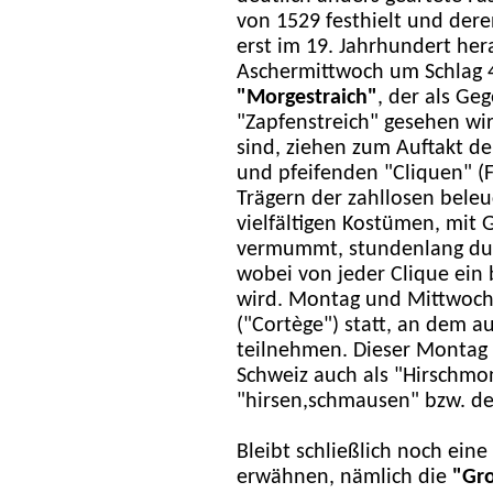
von 1529 festhielt und dere
erst im 19. Jahrhundert he
Aschermittwoch um Schlag 
"Morgestraich"
, der als Ge
"Zapfenstreich" gesehen wi
sind, ziehen zum Auftakt d
und pfeifenden "Cliquen" (
Trägern der zahllosen beleu
vielfältigen Kostümen, mi
vermummt, stundenlang durc
wobei von jeder Clique ein 
wird. Montag und Mittwoch 
("Cortège") statt, an dem
teilnehmen. Dieser Montag i
Schweiz auch als "Hirschmo
"hirsen,schmausen" bzw. de
Bleibt schließlich noch ein
erwähnen, nämlich die
"
Gr