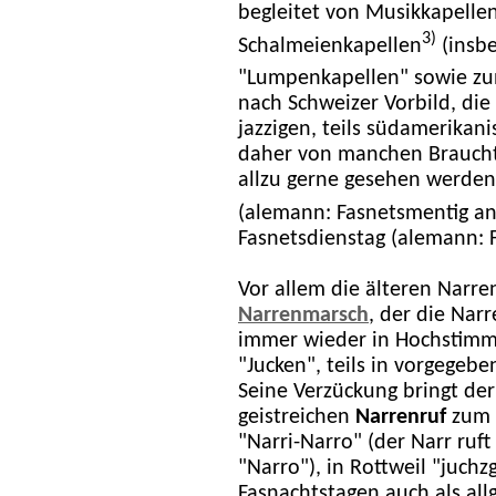
begleitet von Musikkapelle
3)
Schalmeienkapellen
(insb
"Lumpenkapellen" sowie z
nach Schweizer Vorbild, die 
jazzigen, teils südamerika
daher von manchen Braucht
allzu gerne gesehen werden
(alemann: Fasnetsmentig a
Fasnetsdienstag (alemann: F
Vor allem die älteren Narr
Narrenmarsch
, der die Na
immer wieder in Hochstimm
"Jucken", teils in vorgegeben
Seine Verzückung bringt de
geistreichen
Narrenruf
zum A
"Narri-Narro" (der Narr ruf
"Narro"), in Rottweil "juch
Fasnachtstagen auch als al