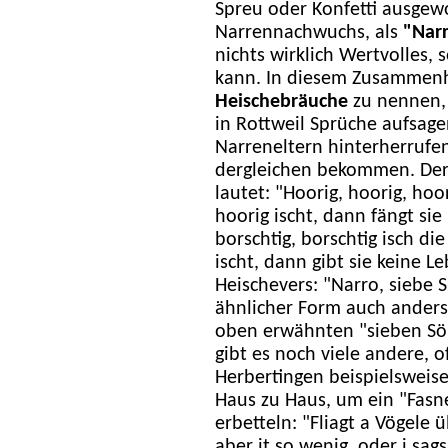
Spreu oder Konfetti ausgew
Narrennachwuchs, als
"Nar
nichts wirklich Wertvolles,
kann. In diesem Zusammenh
Heischebräuche
zu nennen, 
in Rottweil Sprüche aufsag
Narreneltern hinterherrufe
dergleichen bekommen. De
lautet: "Hoorig, hoorig, hoo
hoorig ischt, dann fängt sie
borschtig, borschtig isch di
ischt, dann gibt sie keine L
Heischevers: "Narro, siebe Si
ähnlicher Form auch anders
oben erwähnten "sieben Sö
gibt es noch viele andere, o
Herbertingen beispielsweise
Haus zu Haus, um ein "Fasn
erbetteln: "Fliagt a Vögele 
aber it so wenig, oder i sa