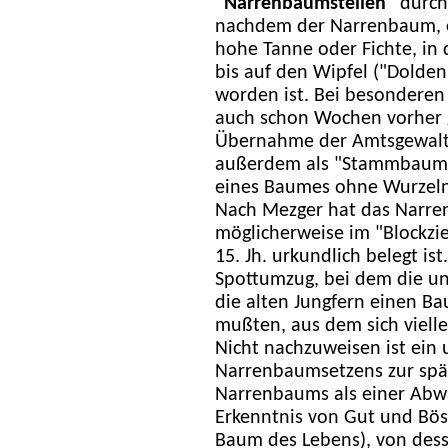
"Narrenbaumstellen"
durch
nachdem der Narrenbaum, ei
hohe Tanne oder Fichte, in 
bis auf den Wipfel ("Dolde
worden ist. Bei besonderen
auch schon Wochen vorher g
Übernahme der Amtsgewalt
außerdem als "Stammbaum a
eines Baumes ohne Wurzeln s
Nach Mezger hat das Narre
möglicherweise im "Blockzie
15. Jh. urkundlich belegt is
Spottumzug, bei dem die u
die alten Jungfern einen B
mußten, aus dem sich vielle
Nicht nachzuweisen ist ein 
Narrenbaumsetzens zur spät
Narrenbaums als einer Abw
Erkenntnis von Gut und Bös
Baum des Lebens), von des