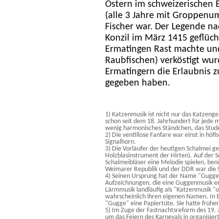
Ostern im schweizerischen 
(alle 3 Jahre mit Groppenum
Fischer war. Der Legende na
Konzil im März 1415 geflüch
Ermatingen Rast machte un
Raubfischen) verköstigt wur
Ermatingern die Erlaubnis z
gegeben haben.
1) Katzenmusik ist nicht nur das Katzeng
schon seit dem 18. Jahrhundert für jede
wenig harmonisches Ständchen, das Stud
2) Die ventillose Fanfare war einst in höf
Signalhorn.
3) Die Vorläufer der heutigen Schalmei g
Holzblasinstrument der Hirten). Auf der S
Schalmeibläser eine Melodie spielen, benö
Weimarer Republik und der DDR war die S
4) Seinen Ursprung hat der Name "Guggen
Aufzeichnungen, die eine Guggenmusik e
Lärmmusik landläufig als "Katzenmusik "o
wahrscheinlich ihren eigenen Namen. In
"Gugge" eine Papiertüte. Sie hatte frühe
5) Im Zuge der Fastnachtsreform des 19.
um das Feiern des Karnevals in organisie