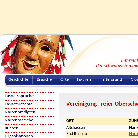
Geschichte
Bräuche
Orte
Figuren
Hintergrund
Glo
Fasnetssprüche
Vereinigung Freier Obersch
Fasnetsrezepte
Narrenpredigten
Narrenmärsche
ORT
ZUN
Altshausen
Narr
Bücher
Bad Buchau
Narr
Organisationen