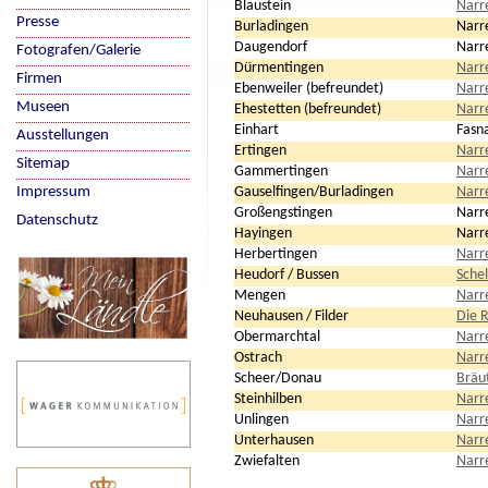
Blaustein
Narr
Presse
Burladingen
Narr
Daugendorf
Narr
Fotografen/Galerie
Dürmentingen
Narr
Firmen
Ebenweiler (befreundet)
Narr
Museen
Ehestetten (befreundet)
Narr
Einhart
Fasn
Ausstellungen
Ertingen
Narr
Sitemap
Gammertingen
Narr
Impressum
Gauselfingen/Burladingen
Narr
Großengstingen
Narr
Datenschutz
Hayingen
Narr
Herbertingen
Narr
Heudorf / Bussen
Sche
Mengen
Narr
Neuhausen / Filder
Die 
Obermarchtal
Narr
Ostrach
Narr
Scheer/Donau
Bräu
Steinhilben
Narr
Unlingen
Narr
Unterhausen
Narr
Zwiefalten
Narr