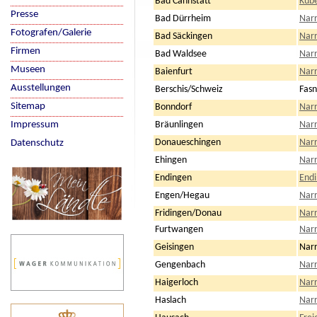
Bad Cannstatt
Kübe
Presse
Bad Dürrheim
Nar
Fotografen/Galerie
Bad Säckingen
Narr
Firmen
Bad Waldsee
Narr
Museen
Baienfurt
Narr
Ausstellungen
Berschis/Schweiz
Fasn
Sitemap
Bonndorf
Narr
Impressum
Bräunlingen
Narr
Donaueschingen
Narr
Datenschutz
Ehingen
Narr
Endingen
Endi
Engen/Hegau
Nar
Fridingen/Donau
Narr
Furtwangen
Narr
Geisingen
Narr
Gengenbach
Nar
Haigerloch
Narr
Haslach
Narr