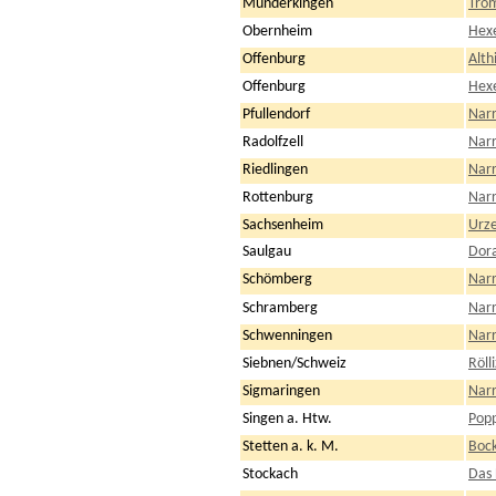
Munderkingen
Tro
Obernheim
Hex
Offenburg
Alth
Offenburg
Hexe
Pfullendorf
Narr
Radolfzell
Narr
Riedlingen
Narr
Rottenburg
Narr
Sachsenheim
Urze
Saulgau
Dora
Schömberg
Nar
Schramberg
Nar
Schwenningen
Nar
Siebnen/Schweiz
Röll
Sigmaringen
Narr
Singen a. Htw.
Popp
Stetten a. k. M.
Bock
Stockach
Das 