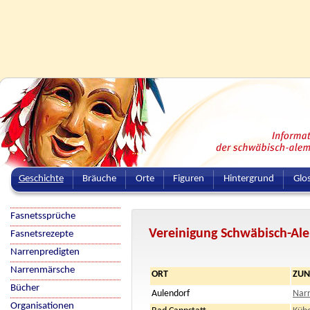
Geschichte
Bräuche
Orte
Figuren
Hintergrund
Glo
Fasnetssprüche
Vereinigung Schwäbisch-Al
Fasnetsrezepte
Narrenpredigten
Narrenmärsche
ORT
ZUN
Bücher
Aulendorf
Narr
Organisationen