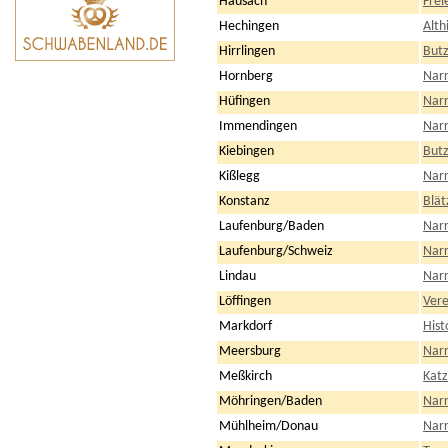
Hausach
Frei
Hechingen
Alth
Hirrlingen
Butz
Hornberg
Nar
Hüfingen
Narr
Immendingen
Nar
Kiebingen
Butz
Kißlegg
Narr
Konstanz
Blät
Laufenburg/Baden
Narr
Laufenburg/Schweiz
Narr
Lindau
Narr
Löffingen
Vere
Markdorf
Hist
Meersburg
Narr
Meßkirch
Katz
Möhringen/Baden
Nar
Mühlheim/Donau
Nar