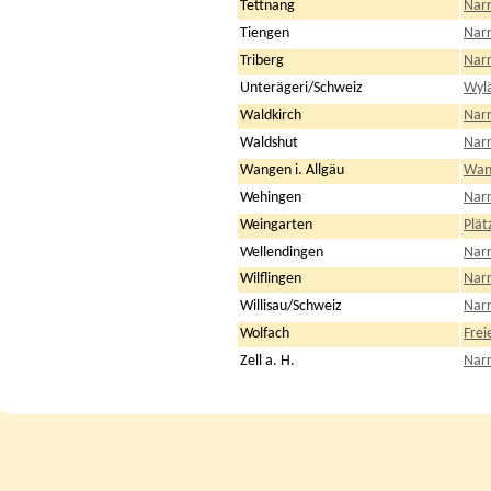
Tettnang
Narr
Tiengen
Narr
Triberg
Narr
Unterägeri/Schweiz
Wylä
Waldkirch
Narr
Waldshut
Narr
Wangen i. Allgäu
Wan
Wehingen
Nar
Weingarten
Plät
Wellendingen
Narr
Wilflingen
Narr
Willisau/Schweiz
Narr
Wolfach
Frei
Zell a. H.
Narr