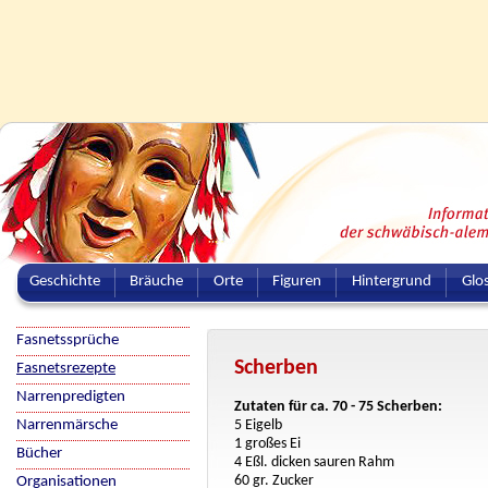
Geschichte
Bräuche
Orte
Figuren
Hintergrund
Glo
Fasnetssprüche
Scherben
Fasnetsrezepte
Narrenpredigten
Zutaten für ca. 70 - 75 Scherben:
Narrenmärsche
5 Eigelb
1 großes Ei
Bücher
4 Eßl. dicken sauren Rahm
60 gr. Zucker
Organisationen