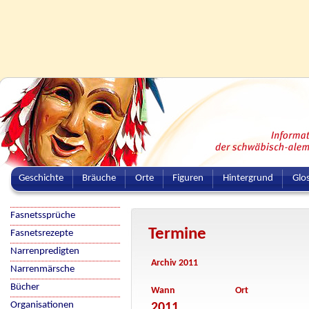
Geschichte
Bräuche
Orte
Figuren
Hintergrund
Glo
Fasnetssprüche
Termine
Fasnetsrezepte
Narrenpredigten
Archiv 2011
Narrenmärsche
Bücher
Wann
Ort
Organisationen
2011