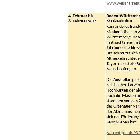
www.weissnarrent
4. Februar bis
Baden-Württember
6. Februar 2011
Maskenkultur
Kein anderes Bundes
Maskenbräuchen w
Württemberg. Bes
Fastnachtsfeier ha
Jahrhunderte hinwe
Brauch stützt sich 
Althergebrachte, s
Tagen eine stete B
Neuschöpfungen.
Die Ausstellung in
zeigt neben Larve
Hochburgen der al
auch die Masken a
stammen von den Z
des Ortenauer Nar
der Alemannischen
sich der Förderung
verschrieben hat.
Narrenflyer als PD