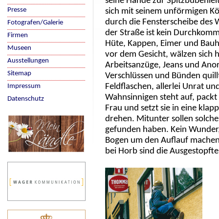
seine Hände zur Spitzbubenleit
Presse
sich mit seinem unförmigen Kö
durch die Fensterscheibe des 
Fotografen/Galerie
der Straße ist kein Durchkomm
Firmen
Hüte, Kappen, Eimer und Bauh
Museen
vor dem Gesicht, wälzen sich
Ausstellungen
Arbeitsanzüge, Jeans und Anora
Sitemap
Verschlüssen und Bünden quillt
Feldflaschen, allerlei Unrat u
Impressum
Wahnsinnigen steht auf, packt
Datenschutz
Frau und setzt sie in eine kla
drehen. Mitunter sollen solch
gefunden haben. Kein Wunder,
Bogen um den Auflauf machen.
bei Horb sind die Ausgestopfte