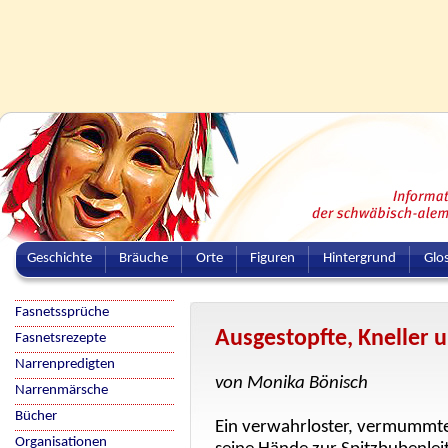
Geschichte
Bräuche
Orte
Figuren
Hintergrund
Glo
Fasnetssprüche
Ausgestopfte, Kneller
Fasnetsrezepte
Narrenpredigten
von Monika Bönisch
Narrenmärsche
Bücher
Ein verwahrloster, vermummte
Organisationen