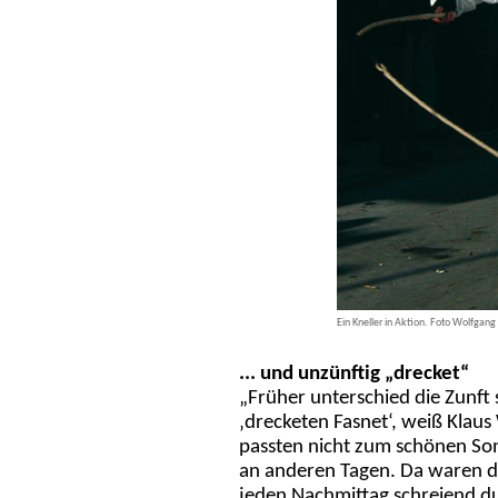
Ein Kneller in Aktion. Foto Wolfgang
... und unzünftig „drecket“
„Früher unterschied die Zunft
‚drecketen Fasnet‘, weiß Klau
passten nicht zum schönen So
an anderen Tagen. Da waren di
jeden Nachmittag schreiend du