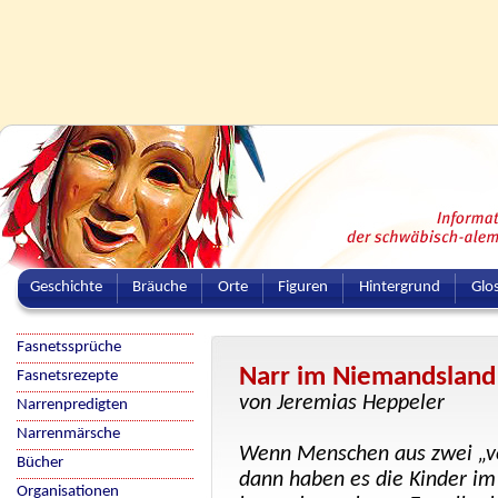
Geschichte
Bräuche
Orte
Figuren
Hintergrund
Glo
Fasnetssprüche
Narr im Niemandsland
Fasnetsrezepte
von Jeremias Heppeler
Narrenpredigten
Narrenmärsche
Wenn Menschen aus zwei „ve
Bücher
dann haben es die Kinder i
Organisationen