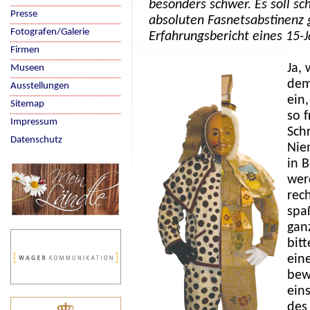
besonders schwer. Es soll sc
Presse
absoluten Fasnetsabstinenz 
Fotografen/Galerie
Erfahrungsbericht eines 15-J
Firmen
Ja, 
Museen
dem
Ausstellungen
ein
Sitemap
so 
Impressum
Sch
Datenschutz
Nie
in 
wer
rech
spaß
ganz
bit
ein
bewe
ein
des 