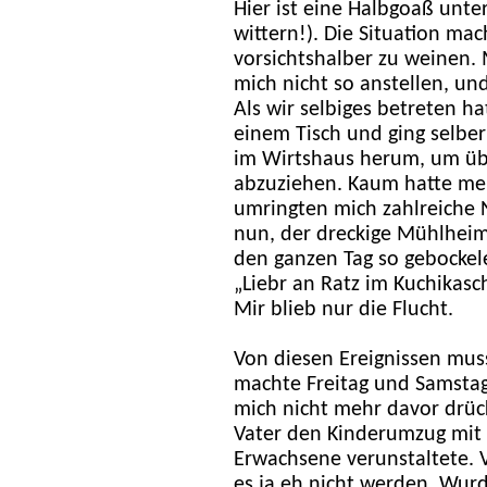
Hier ist eine Halbgoaß unte
wittern!). Die Situation ma
vorsichtshalber zu weinen. 
mich nicht so anstellen, un
Als wir selbiges betreten h
einem Tisch und ging selbe
im Wirtshaus herum, um üb
abzuziehen. Kaum hatte mei
umringten mich zahlreiche Na
nun, der dreckige Mühlhei
den ganzen Tag so gebockel
„Liebr an Ratz im Kuchikasc
Mir blieb nur die Flucht.
Von diesen Ereignissen mus
machte Freitag und Samstag
mich nicht mehr davor drü
Vater den Kinderumzug mit s
Erwachsene verunstaltete. V
es ja eh nicht werden. Wurd