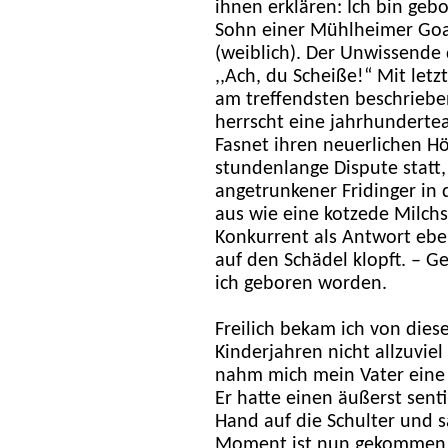
ihnen erklären: Ich bin geb
Sohn einer Mühlheimer Goaß
(weiblich). Der Unwissende d
,,Ach, du Scheiße!“ Mit letz
am treffendsten beschriebe
herrscht eine jahrhunderteal
Fasnet ihren neuerlichen H
stundenlange Dispute statt,
angetrunkener Fridinger in d
aus wie eine kotzede Milch
Konkurrent als Antwort eb
auf den Schädel klopft. – 
ich geboren worden.
Freilich bekam ich von die
Kinderjahren nicht allzuviel
nahm mich mein Vater eine
Er hatte einen äußerst senti
Hand auf die Schulter und sä
Moment ist nun gekommen. 