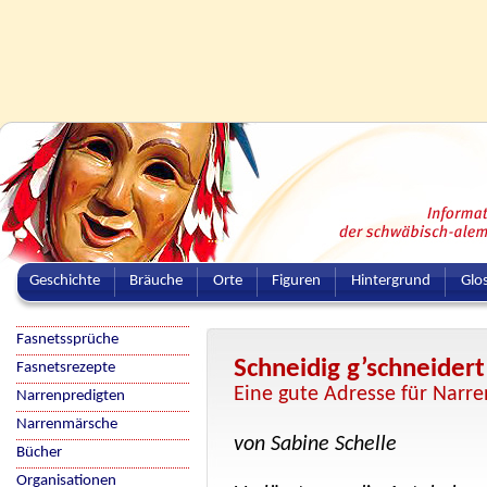
Geschichte
Bräuche
Orte
Figuren
Hintergrund
Glo
Fasnetssprüche
Schneidig g’schneidert
Fasnetsrezepte
Eine gute Adresse für Narr
Narrenpredigten
Narrenmärsche
von Sabine Schelle
Bücher
Organisationen