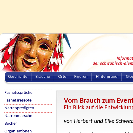
Geschichte
Bräuche
Orte
Figuren
Hintergrund
Glo
Fasnetssprüche
Vom Brauch zum Even
Fasnetsrezepte
Ein Blick auf die Entwicklu
Narrenpredigten
Narrenmärsche
von Herbert und Elke Schwe
Bücher
Organisationen