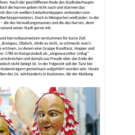
hren. Nach der geschliffenen Rede des Stadtoberhaupts
– doch die Narren geben nicht nach und stürmen das
mit den rot-weißen Eselsohrenkappen verkünden vom
Oberbürgermeisters. Doch in Weingarten weiß jeder: In der
 – die des Verwaltungsmannes und die des Narren, denn
stand seiner Stadt gerne mit.
und Narrenbaumsetzen verstummen für kurze Zeit
„Breisgau, Ofaloch, stinkt es nicht, so schmeckt man’s
ge ertönen, zu denen eine Gruppe Rundtanz, Hopper und
Der 1786 im Ratsprotokoll als „eingewurzelter Unfug“
8 zurückreichen und damals aus Freude über das Ende der
doch nicht belegt ist. In der Folgezeit soll der Tanz bei
n Maskenträgern gemeinsam aufgeführt worden sein. Heute
en des 14. Jahrhunderts in Kostümen, die der Kleidung