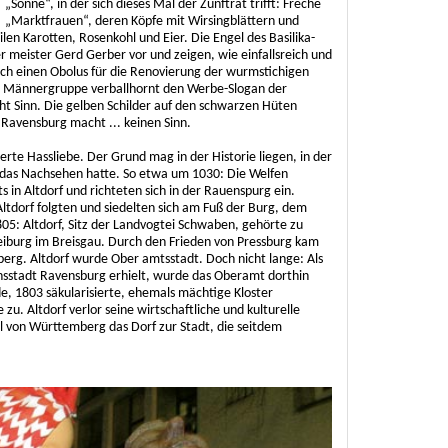
„Sonne“, in der sich dieses Mal der Zunftrat trifft: Freche
„Marktfrauen“, deren Köpfe mit Wirsingblättern und
ilen Karotten, Rosenkohl und Eier. Die Engel des Basilika-
 meister Gerd Gerber vor und zeigen, wie einfallsreich und
sich einen Obolus für die Renovierung der wurmstichigen
te Männergruppe verballhornt den Werbe-Slogan der
 Sinn. Die gelben Schilder auf den schwarzen Hüten
Ravensburg macht ... keinen Sinn.
erte Hassliebe. Der Grund mag in der Historie liegen, in der
das Nachsehen hatte. So etwa um 1030: Die Welfen
 in Altdorf und richteten sich in der Rauenspurg ein.
tdorf folgten und siedelten sich am Fuß der Burg, dem
05: Altdorf, Sitz der Landvogtei Schwaben, gehörte zu
reiburg im Breisgau. Durch den Frieden von Pressburg kam
rg. Altdorf wurde Ober amtsstadt. Doch nicht lange: Als
hsstadt Ravensburg erhielt, wurde das Oberamt dorthin
nde, 1803 säkularisierte, ehemals mächtige Kloster
. Altdorf verlor seine wirtschaftliche und kulturelle
l von Württemberg das Dorf zur Stadt, die seitdem