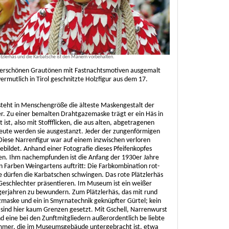
ätzlerhäs und die Karbatsche ist den Mänern vorbehalten.
derschönen Grautönen mit Fastnachtsmotiven ausgemalt
 vermutlich in Tirol geschnitzte Holzfigur aus dem 17.
steht in Menschengröße die älteste Maskengestalt der
er. Zu einer bemalten Drahtgazemaske trägt er ein Häs in
ist, also mit Stoffflicken, die aus alten, abgetragenen
heute werden sie ausgestanzt. Jeder der zungenförmigen
. Diese Narrenfigur war auf einem inzwischen verloren
ildet. Anhand einer Fotografie dieses Pfeifenkopfes
den. Ihm nachempfunden ist die Anfang der 1930er Jahre
en Farben Weingartens auftritt: Die Farbkombination rot-
e dürfen die Karbatschen schwingen. Das rote Plätzlerhäs
 Geschlechter präsentieren. Im Museum ist ein weißer
gerjahren zu bewundern. Zum Plätzlerhäs, das mit rund
lzmaske und ein in Smyrnatechnik geknüpfter Gürtel; kein
 sind hier kaum Grenzen gesetzt. Mit Gschell, Narrenwurst
nd eine bei den Zunftmitgliedern außerordentlich be liebte
ammer, die im Museumsgebäude untergebracht ist, etwa