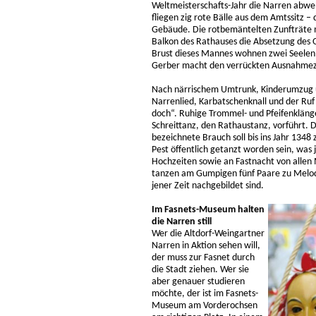
Weltmeisterschafts-Jahr die Narren abwe
fliegen zig rote Bälle aus dem Amtssitz 
Gebäude. Die rotbemäntelten Zunfträte 
Balkon des Rathauses die Absetzung des 
Brust dieses Mannes wohnen zwei Seelen
Gerber macht den verrückten Ausnahmezu
Nach närrischem Umtrunk, Kinderumzug 
Narrenlied, Karbatschenknall und der Ruf 
doch“. Ruhige Trommel- und Pfeifenklän
Schreittanz, den Rathaustanz, vorführt. 
bezeichnete Brauch soll bis ins Jahr 134
Pest öffentlich getanzt worden sein, was je
Hochzeiten sowie an Fastnacht von alle
tanzen am Gumpigen fünf Paare zu Melodi
jener Zeit nachgebildet sind.
Im Fasnets-Museum halten
die Narren still
Wer die Altdorf-Weingartner
Narren in Aktion sehen will,
der muss zur Fasnet durch
die Stadt ziehen. Wer sie
aber genauer studieren
möchte, der ist im Fasnets-
Museum am Vorderochsen