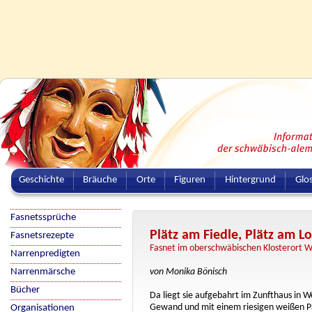
Geschichte
Bräuche
Orte
Figuren
Hintergrund
Glo
Fasnetssprüche
Plätz am Fiedle, Plätz am Loc
Fasnetsrezepte
Fasnet im oberschwäbischen Klosterort 
Narrenpredigten
Narrenmärsche
von Monika Bönisch
Bücher
Da liegt sie aufgebahrt im Zunfthaus in 
Gewand und mit einem riesigen weißen 
Organisationen