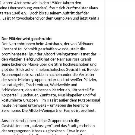
 Jahren Abstinenz wie in den 1930er Jahren den
ine Überraschung werden“, freut sich Zunftmeister Klaus
garten 1348 e.V.. Doch bis zu seinem Auftritt darf der
 Es ist Mittwochabend vor dem Gumpigen und jetzt geht’s
Der Plätzler wird geschrubbt
Der Narrenbrunnen beim Amtshaus, der von Bildhauer
Eberhard M. Schmidt geschaffen wurde, stellt die
prominenteste Figur der Altdorf-Weingartner Fasnet dar –
den Plätzler. Tiefgründig hat der Narr aus rosa Granit
seine lachende Maske über die Stirn hochgeschoben und
gibt den Blick auf ein melancholisches Gesicht frei. Bei der
Brunnenputzete schrubben nacheinander die Vertreter
der sechs Maskengruppen, roter und rot-weißer Plätzler,
Lauratalgeist, Trachtenfrau, Waldweible und
Schlösslenarr, den steinernen Plätzler ab, Körperteil für
Körperteil. Zuschauer, Zunfträte, Musikkapellen und frei
kostümierte Gruppen – im Häs ist außer dem Putzpersonal
heute niemand unterwegs – umgeben die feierliche
Zeremonie. Die Altdorf-Weingartner Fasnet ist eröffnet.
Anschließend ziehen kleine Gruppen durch die
Gaststätten, um „aufzusagen“ und das Stadtgeschehen
des vergangenen Jahres zu glossieren. Etwa in der