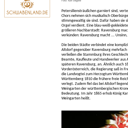
Foto: Ralf Siegele
Petersiliensträußchen garniert sind, verte
Chors nehmen sich musikalisch Oberbürger
stimmgewaltig sie sind. Dafür haben sie 
Orgel verdient. Eine blau-weiß-gekleide
größeren Nachbarstadt: Ravensburg macht
verkünden: Ravensburg macht ... Unsinn, 
Die beiden Städte verbindet eine komplizi
Altdorf gegenüber Ravensburg mehrfach 
verließen die Stammburg ihres Geschlechts
Beamte, Kaufleute und Handwerker aus Al
späteren Ravensburg, an. Ähnlich auch 18
Vorderösterreich, die Regierung saß in F
die Landvogtei zum Herzogtum Württembe
Württemberg 1810 die frühere freie Reic
verlegt. Zudem fiel das bei Altdorf liege
Weingarten der württembergischen Krone zu
Bedeutung. Im Jahr 1865 erhob König Kar
Weingarten heißt.