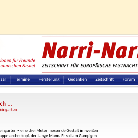
ssar
Termine
Herstellung
Gedanken
Zeitschrift
Forum
h ...
Weingarten
Weingarten – eine drei Meter messende Gestalt im weißen
Pappmascheekopf, der Lange Mann. Er soll am Gumpigen