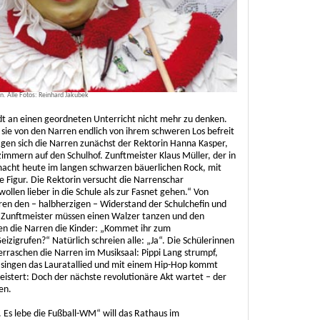
n. Alle Fotos: Reinhard Jakubek
adt an einen geordneten Unterricht nicht mehr zu denken.
 sie von den Narren endlich von ihrem schweren Los befreit
gen sich die Narren zunächst der Rektorin Hanna Kasper,
zimmern auf den Schulhof. Zunftmeister Klaus Müller, der in
, macht heute im langen schwarzen bäuerlichen Rock, mit
 Figur. Die Rektorin versucht die Narrenschar
ollen lieber in die Schule als zur Fasnet gehen.“ Von
ren den – halbherzigen – Widerstand der Schulchefin und
Zunftmeister müssen einen Walzer tanzen und den
en die Narren die Kinder: „Kommet ihr zum
igrufen?“ Natürlich schreien alle: „Ja“. Die Schülerinnen
erraschen die Narren im Musiksaal: Pippi Lang strumpf,
s singen das Lauratallied und mit einem Hip-Hop kommt
eistert: Doch der nächste revolutionäre Akt wartet – der
en.
 Es lebe die Fußball-WM“ will das Rathaus im