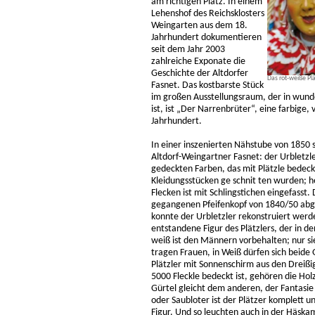
am richtigen Platz. In einem
Lehenshof des Reichsklosters
Weingarten aus dem 18.
Jahrhundert dokumentieren
seit dem Jahr 2003
zahlreiche Exponate die
Geschichte der Altdorfer
Das rot-weiße Pl
Fasnet. Das kostbarste Stück
im großen Ausstellungsraum, der in wun
ist, ist „Der Narrenbrüter“, eine farbige,
Jahrhundert.
In einer inszenierten Nähstube von 1850 
Altdorf-Weingartner Fasnet: der Urbletzl
gedeckten Farben, das mit Plätzle bedeckt 
Kleidungsstücken ge schnit ten wurden; 
Flecken ist mit Schlingstichen eingefasst
gegangenen Pfeifenkopf von 1840/50 abgeb
konnte der Urbletzler rekonstruiert wer
entstandene Figur des Plätzlers, der in d
weiß ist den Männern vorbehalten; nur si
tragen Frauen, in Weiß dürfen sich beide
Plätzler mit Sonnenschirm aus den Dreißi
5000 Fleckle bedeckt ist, gehören die Ho
Gürtel gleicht dem anderen, der Fantasie
oder Saubloter ist der Plätzer komplett u
Figur. Und so leuchten auch in der Häsk