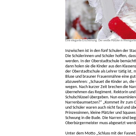
Eine elegante Erscheinung: Der weiße Plätzler in Weingarte
Inzwischen ist in den fünf Schulen der St
Die Schülerinnen und Schüler hoffen, dass
werden. In der Oberstadtschule bemächti
dann holen sie die Kinder aus den Klassen
der Oberstadtschule als Lehrer tätig ist
Bluse und brauner Frauenmähne eine gute
abzuwehren: „Schauet die Kinder an, die w
wegen. Nach kurzer Zeit brechen die Nar
übernehmen das Regiment. Rektorin und 
Schulschlüssel übergeben. Nun examinier
Narrenbaumsetzen?“ „Kommet ihr zum Geiz
und Schüler waren auch nicht faul und üb
Prinzessinnen, kleine Plätzler und Squaw
Schwung in die Bude. Die Narren sind beg
Oberbürgermeister muss abgesetzt werd
Unter dem Motto „Schluss mit der Fasnet.