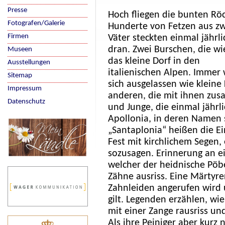
Presse
Hoch fliegen die bunten Röc
Fotografen/Galerie
Hunderte von Fetzen aus zw
Firmen
Väter steckten einmal jährli
dran. Zwei Burschen, die w
Museen
das kleine Dorf in den
Ausstellungen
italienischen Alpen. Immer w
Sitemap
sich ausgelassen wie kleine 
Impressum
anderen, die mit ihnen zus
Datenschutz
und Junge, die einmal jährl
Apollonia, in deren Namen 
„Santaplonia“ heißen die Ei
Fest mit kirchlichem Segen,
sozusagen. Erinnerung an ei
welcher der heidnische Pöbe
Zähne ausriss. Eine Märtyre
Zahnleiden angerufen wird u
gilt. Legenden erzählen, wi
mit einer Zange rausriss un
Als ihre Peiniger aber kurz n