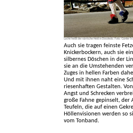
Laché heißt der närrische Held in Dosoledo. Foto: Günter S
Auch sie tragen feinste Fet
Knickerbockern, auch sie ei
silbernes Döschen in der Lin
sie an die Umstehenden ver
Zuges in hellen Farben dah
Und mit ihnen naht eine Sc
riesenhaften Gestalten. Von
Angst und Schrecken verbrei
große Fahne gepinselt, der
Teufeln, die auf einen Gekr
Höllenvisionen werden so s
vom Tonband.