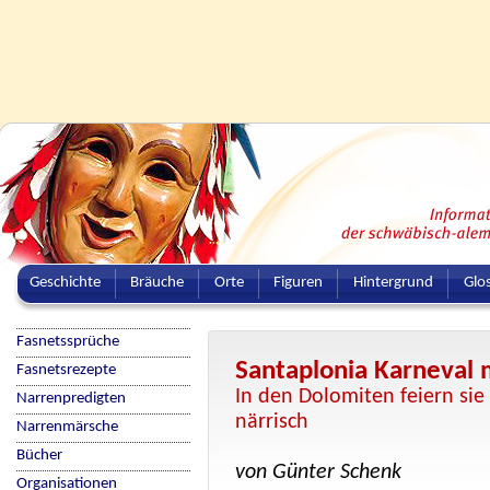
Geschichte
Bräuche
Orte
Figuren
Hintergrund
Glo
Fasnetssprüche
Santaplonia Karneval 
Fasnetsrezepte
In den Dolomiten feiern sie
Narrenpredigten
närrisch
Narrenmärsche
Bücher
von Günter Schenk
Organisationen