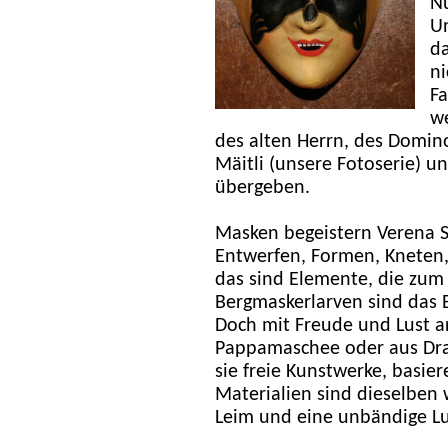
Nü
Un
da
ni
Fa
we
des alten Herrn, des Domino
Mäitli (unsere Fotoserie) 
übergeben.
Masken begeistern Verena St
Entwerfen, Formen, Kneten,
das sind Elemente, die zum 
Bergmaskerlarven sind das B
Doch mit Freude und Lust ar
Pappamaschee oder aus Drah
sie freie Kunstwerke, basi
Materialien sind dieselben 
Leim und eine unbändige Lu