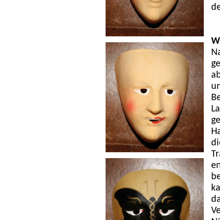
de
W
N
ge
a
un
Be
La
ge
Ha
di
Tr
en
be
ka
da
Ve