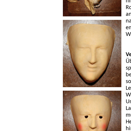
hi
Ro
an
na
em
Wi
V
Üb
sp
be
so
Le
W
U
La
mu
He
h