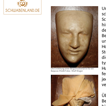
Un
sc
Sc
hi
de
Be
un
Ho
St
di
ty
H
Die Enstehung einer Bergamaskerlarve für ein
Baijasse-Mäitli Fotos: Wulf Wager
fe
je
v
Üb
B