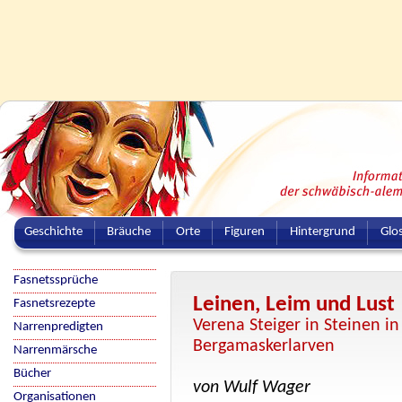
Geschichte
Bräuche
Orte
Figuren
Hintergrund
Glo
Fasnetssprüche
Leinen, Leim und Lust
Fasnetsrezepte
Verena Steiger in Steinen in
Narrenpredigten
Bergamaskerlarven
Narrenmärsche
Bücher
von Wulf Wager
Organisationen