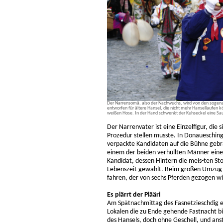
Der Narrensomä, also der Nachwuchs, wird von den sogenan
entworfen für ältere Hansel, die nicht mehr Hansellaufen
weißen Hose. In der Hand schwenkt der Kuhseckel eine Sa
Der Narrenvater ist eine Einzelfigur, die
Prozedur stellen musste. In Donaueschinge
verpackte Kandidaten auf die Bühne geb
einem der beiden verhüllten Männer einen
Kandidat, dessen Hintern die meis-ten Sto
Lebenszeit gewählt. Beim großen Umzug d
fahren, der von sechs Pferden gezogen wi
Es plärrt der Plääri
Am Spätnachmittag des Fasnetzieschdig er
Lokalen die zu Ende gehende Fastnacht b
des Hansels, doch ohne Geschell, und ans