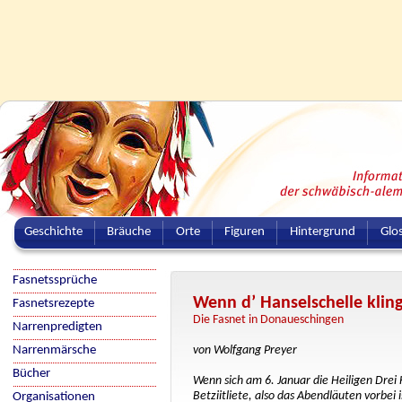
Geschichte
Bräuche
Orte
Figuren
Hintergrund
Glo
Fasnetssprüche
Wenn d’ Hanselschelle klinge
Fasnetsrezepte
Die Fasnet in Donaueschingen
Narrenpredigten
Narrenmärsche
von Wolfgang Preyer
Bücher
Wenn sich am 6. Januar die Heiligen Dre
Betziitliete, also das Abendläuten vorbei
Organisationen