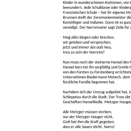
Kinder in wunderschönen Kostümen, von El
bewundern. Jede Schulklasse oder Kinderg
Französischen Schule – hat ihr eigenes M
Brunnen stellt der Zeremonienmeister di
Kaminfeger und Indianer. Dann ist es gan
vereidigt. Der Narrenvater sagt Zeile für
Mag alles biegen oder brechen,
wir geloben und versprechen,
jetzt und immer das aufs Neu,
treu zu sein der Narretei!
Nun muss noch der steinerne Hansel des 
Hansel bürs-tet ihn sorgfältig und Gretle 
von den Fürsten zu Fürstenberg errichtete
Unternehmen Biedermann Motech, dem die V
fürstliche Familie begonnen hat.
Nachdem sich der Umzug aufgelöst hat, la
Schlepptau durch die Stadt. Der Tross übt
Geschäften Hanselliedle. Metzger Hauger
Alle Metzger müssen sterben,
nur der Metzger Hauger nicht,
Gott hat ihm die Kraft gegeben,
dass er alle Sauen sticht. Narro!