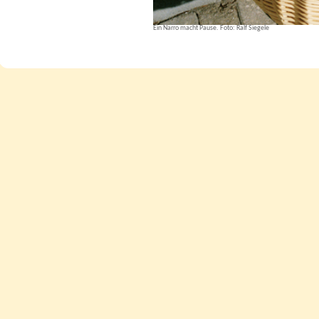
Ein Narro macht Pause. Foto: Ralf Siegele