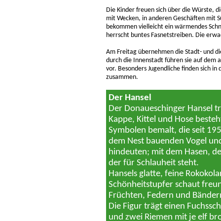
Die Kinder freuen sich über die Würste, 
mit Wecken, in anderen Geschäften mit S
bekommen vielleicht ein wärmendes Schnäp
herrscht buntes Fasnetstreiben. Die erwa
Am Freitag übernehmen die Stadt- und di
durch die Innenstadt führen sie auf dem 
vor. Besonders Jugendliche finden sich 
zusammen.
Der Hansel
Der Donaueschinger Hansel tr
Kappe, Kittel und Hose besteht
Symbolen bemalt, die seit 1954
dem Nest bauenden Vogel und 
hindeuten; mit dem Hasen, de
der für Schlauheit steht.
Hansels glatte, feine Rokokol
Schönheitstupfer schaut freun
Früchten, Federn und Bändern
Die Figur trägt einen Fuchss
und zwei Riemen mit je elf br