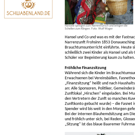
Hansele springen zum Narrenmarsch und bringen die
Schellen zum Klingen. Foto: Wulf Wager
Hansel und Co und was es mit der Fastnacht 
Narrenzunft Frohsinn 1853 Donaueschingen
Brauchtumsunterricht einführte. Heute si
schließlich zwei Kinder als Hansel und als
Schüler vor Begeisterung kaum zu halten.
Fröhliche Finanzsitzung
Während sich die Kinder im Brauchtumsun
Erwachsenen bei Vereinsbällen, Fasnethoc
„Finanzsitzung“ heißt und nach Haushaltspl
an: Alle Sponsoren, Politiker, Gemeinder
Zunftlokal „Hirschen“ eingeladen. Bei Mus
den Vertretern der Zunft so manches Kuve
Zunftkonto gebucht wurde) – die Fasnet is
Spender wird bis weit in den Morgen gefe
Bei der internen Blauhemdsitzung am Die
und fröhlich unter sich, bei Reden, Gloss
„Sitzung“ ist das blaue Baaremer Fuhrm