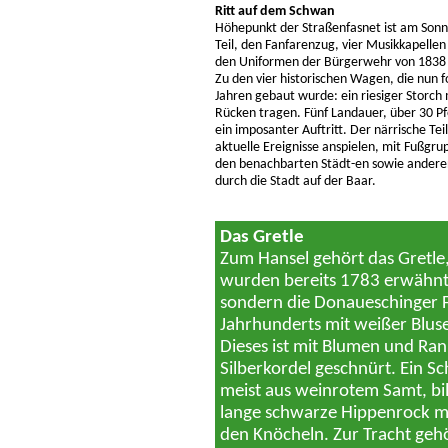
Ritt auf dem Schwan
Höhepunkt der Straßenfasnet ist am Sonn
Teil, den Fanfarenzug, vier Musikkapellen 
den Uniformen der Bürgerwehr von 1838 a
Zu den vier historischen Wagen, die nun 
Jahren gebaut wurde: ein riesiger Storc
Rücken tragen. Fünf Landauer, über 30 P
ein imposanter Auftritt. Der närrische Te
aktuelle Ereignisse anspielen, mit Fußgr
den benachbarten Städt-en sowie anderen
durch die Stadt auf der Baar.
Das Gretle
Zum Hansel gehört das Gretle, 
wurden bereits 1783 erwähnt. G
sondern die Donaueschinger Fe
Jahrhunderts mit weißer Blu
Dieses ist mit Blumen und Ran
Silberkordel geschnürt. Ein S
meist aus weinrotem Samt, bi
lange schwarze Hippenrock mit
den Knöcheln. Zur Tracht geh