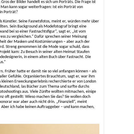
Gros der Bilder handelt es sich um Porträts. Die Frage ist
an kann sogar weiterfragen: Ist ein Porträt von
in Porträt?
 als Künstler. Seine Fasnetsfotos, meint er, würden mehr über
llten. Sein Background als Modefotograf bringt eine
nd bei so einer Fastnachtsfigur“, sagt er, „ist vom
ess zu vergleichen.“ Dafür sprechen seiner Meinung
btheit der Masken und Kostümierungen – aber auch der
ird. Streng genommen ist die Mode sogar schuld, dass
rojekt kam: Zu Besuch in seiner alten Heimat Staufen
odedesignerin, in einem alten Buch über Fastnacht. Die
us.“
rn. Früher hatte er damit nie so viel anfangen können – als
aller Gefühle. Organisiertes Brauchtum, sagt er, war ihm
 kleinen Erweckungserlebnis recherchierte er von London
üddeutschland, las Bücher zum Thema und surfte durchs
otoshootings aus. Viele Zünfte wollten mitmachen, einige
nz oft gestellt: Wieso machen Sie das? Sie wollen doch
honorar war aber auch nicht drin. „Finanziell“, meint
a. Aber ich habe keinen Auftraggeber – und kann machen,