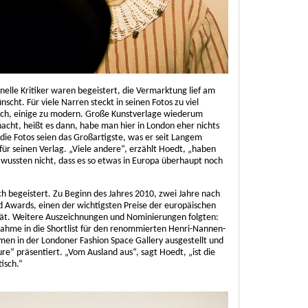
onelle Kritiker waren begeistert, die Vermarktung lief am
scht. Für viele Narren steckt in seinen Fotos zu viel
tisch, einige zu modern. Große Kunstverlage wiederum
nacht, heißt es dann, habe man hier in London eher nichts
die Fotos seien das Großartigste, was er seit Langem
 für seinen Verlag. „Viele andere“, erzählt Hoedt, „haben
e wussten nicht, dass es so etwas in Europa überhaupt noch
ch begeistert. Zu Beginn des Jahres 2010, zwei Jahre nach
 Awards, einen der wichtigsten Preise der europäischen
trät. Weitere Auszeichnungen und Nominierungen folgten:
nahme in die Shortlist für den renommierten Henri-Nannen-
en in der Londoner Fashion Space Gallery ausgestellt und
“ präsentiert. „Vom Ausland aus“, sagt Hoedt, „ist die
isch.“