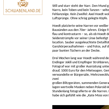
Still und starr steht der Narr. Den Mund g
Narro, kein Toben und kein Tanzen – selt
Fehlanzeige. Kein Zweifel: Axel Hoedt wol
Luftsprünge. Ohne schräg gelegte Köpfe.
Hoedt platzierte seine Narren vor weißer
Bausünden aus den 70er- Jahren. Einige 
flau und kontrastarm – so, als ob Hoedt 
Seidenstrümpfe vor seiner Linse befestigt 
location. Sauber ausgeleuchtete Detailfo
Ganzkörperaufnahmen – und Fotos, auf den
paar bunten Tüchern an der Decke.
Drei Wochen lang war Hoedt während der
Endinger Jokili und Empfinger Strohbären
Fotograf war mit großer Ausrüstung unter
drauf, 1000 Euro für den Mietwagen. Ge
verwandelte er Bürgersäle, Mehrzweckhal
zwei
großen Blitzgeräten, summenden Generat
lagen wertvolle Masken neben Polaroid-
Stundenlang fotografierte er die Narren.
habe sich gefühlt wie die „Kate Moss von