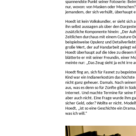
spannendste Punkt seiner Fotoserie: Beim 
nur, wovon: von Masken oder Menschen? M
jemandem, der sich verhüllt, überhaupt e
Hoedt ist kein Volkskundler, er sieht sich
ihn selbst aussagen als über den Dargeste
zusätzliche Komponente hinein: „Der Aufwa
Zeitlichen durchaus mit einem Couture-Dr
beispielsweise Opulenz und Detailverlie
große Wert, der auf Handarbeit gelegt w
Hoedt überhaupt auf die Idee zu diesem P
blätterte er mit seiner Freundin, einer M
meinte nur: „Das Zeug sieht ja echt irre a
Hoedt fing an, sich für Fasnet zu begeiste
Kind war ein Indianerkostüm das höchste 
nicht ganz geheuer. Damals. Nach seinem
aus, was es denn so für Zünfte gibt in S
Internet. Und machte Termine für seine F
aber auch nicht. Eine Frage wurde ihm ga
sicher Geld, oder? Wollte er nicht. Model
Hoedt, „ist so eine Geschichte ein Dram
was ich will.“