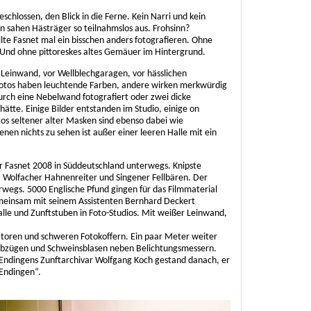
eschlossen, den Blick in die Ferne. Kein Narri und kein
en sahen Hästräger so teilnahmslos aus. Frohsinn?
lte Fasnet mal ein bisschen anders fotografieren. Ohne
 Und ohne pittoreskes altes Gemäuer im Hintergrund.
 Leinwand, vor Wellblechgaragen, vor hässlichen
Fotos haben leuchtende Farben, andere wirken merkwürdig
durch eine Nebelwand fotografiert oder zwei dicke
hätte. Einige Bilder entstanden im Studio, einige on
tos seltener alter Masken sind ebenso dabei wie
en nichts zu sehen ist außer einer leeren Halle mit ein
 Fasnet 2008 in Süddeutschland unterwegs. Knipste
, Wolfacher Hahnenreiter und Singener Fellbären. Der
wegs. 5000 Englische Pfund gingen für das Filmmaterial
meinsam mit seinem Assistenten Bernhard Deckert
le und Zunftstuben in Foto-Studios. Mit weißer Leinwand,
oren und schweren Fotokoffern. Ein paar Meter weiter
Abzügen und Schweinsblasen neben Belichtungsmessern.
 Endingens Zunftarchivar Wolfgang Koch gestand danach, er
 Endingen“.