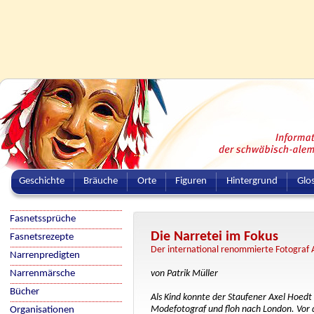
Geschichte
Bräuche
Orte
Figuren
Hintergrund
Glo
Fasnetssprüche
Die Narretei im Fokus
Fasnetsrezepte
Der international renommierte Fotograf 
Narrenpredigten
Narrenmärsche
von Patrik Müller
Bücher
Als Kind konnte der Staufener Axel Hoedt
Modefotograf und floh nach London. Vor d
Organisationen