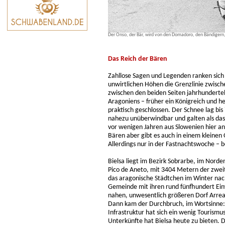
Der Onso, der Bär, wird von den Domadoro, den Bändigern,
Das Reich der Bären
Zahllose Sagen und Legenden ranken sic
unwirtlichen Höhen die Grenzlinie zwisch
zwischen den beiden Seiten jahrhunderte
Aragoniens – früher ein Königreich und 
praktisch geschlossen. Der Schnee lag bis
nahezu unüberwindbar und galten als das 
vor wenigen Jahren aus Slowenien hier an
Bären aber gibt es auch in einem kleinen 
Allerdings nur in der Fastnachtswoche – b
Bielsa liegt im Bezirk Sobrarbe, im Norde
Pico de Aneto, mit 3404 Metern der zwei
das aragonische Städtchen im Winter nac
Gemeinde mit ihren rund fünfhundert Einw
nahen, unwesentlich größeren Dorf Arre
Dann kam der Durchbruch, im Wortsinne: 
Infrastruktur hat sich ein wenig Tourism
Unterkünfte hat Bielsa heute zu bieten. Di