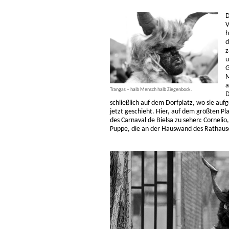
D
V
h
d
z
u
G
M
a
Trangas – halb Mensch halb Ziegenbock.
D
schließlich auf dem Dorfplatz, wo sie auf
jetzt geschieht. Hier, auf dem größten Pla
des Carnaval de Bielsa zu sehen: Corneli
Puppe, die an der Hauswand des Rathause