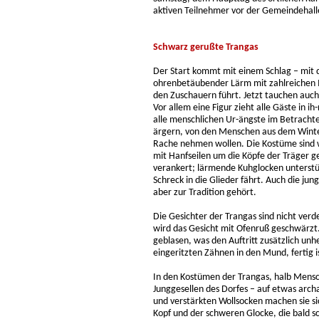
aktiven Teilnehmer vor der Gemeindehalle.
Schwarz gerußte Trangas
Der Start kommt mit einem Schlag – mit d
ohrenbetäubender Lärm mit zahlreichen 
den Zuschauern führt. Jetzt tauchen auch 
Vor allem eine Figur zieht alle Gäste in i
alle menschlichen Ur-ängste im Betrachter
ärgern, von den Menschen aus dem Winte
Rache nehmen wollen. Die Kostüme sind w
mit Hanfseilen um die Köpfe der Träger g
verankert; lärmende Kuhglocken unterstüt
Schreck in die Glieder fährt. Auch die jun
aber zur Tradition gehört.
Die Gesichter der Trangas sind nicht ve
wird das Gesicht mit Ofenruß geschwärzt
geblasen, was den Auftritt zusätzlich un
eingeritzten Zähnen in den Mund, fertig i
In den Kostümen der Trangas, halb Mensch,
Junggesellen des Dorfes – auf etwas arc
und verstärkten Wollsocken machen sie s
Kopf und der schweren Glocke, die bald 