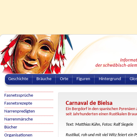
Geschichte
Bräuche
Orte
Figuren
Hintergrund
Glo
Fasnetssprüche
Carnaval de Bielsa
Fasnetsrezepte
Ein Bergdorf in den spanischen Pyrenäen 
Narrenpredigten
seit Jahrhunderten einen Rustikalen Brau
Narrenmärsche
Text: Matthias Kühn, Fotos: Ralf Siegele
Bücher
Rustikal, roh und mit viel Witz feiert ein
Organisationen